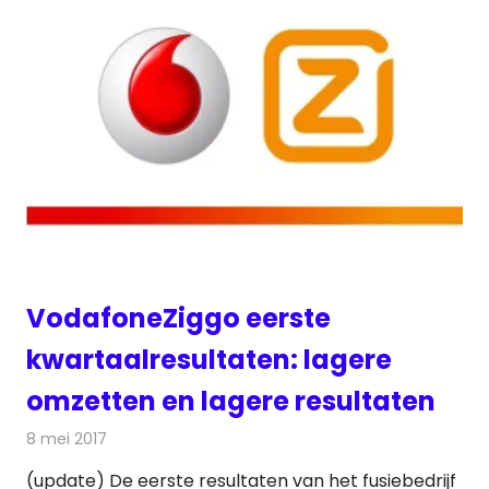
VodafoneZiggo eerste
kwartaalresultaten: lagere
omzetten en lagere resultaten
8 mei 2017
Redactie
Kabelzaken
,
Nieuws
,
Televisienieuws
(update) De eerste resultaten van het fusiebedrijf