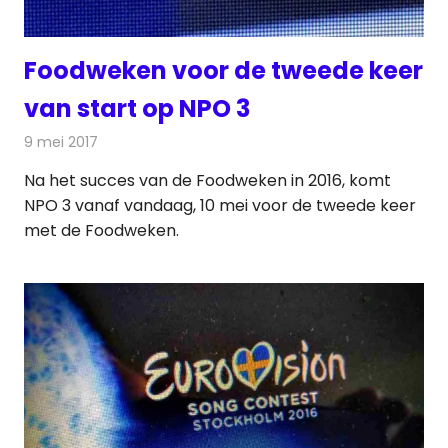
Foodweken voor de tweede keer
van start op NPO 3
9 mei 2017
Redactie
Nieuws
,
Televisienieuws
Na het succes van de Foodweken in 2016, komt
NPO 3 vanaf vandaag, 10 mei voor de tweede keer
met de Foodweken.