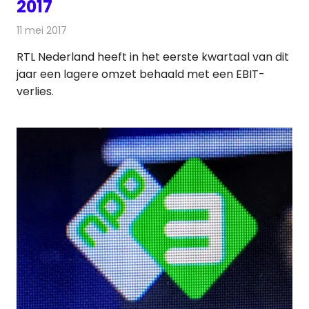
2017
11 mei 2017
Redactie
Nieuws
,
Televisienieuws
RTL Nederland heeft in het eerste kwartaal van dit
jaar een lagere omzet behaald met een EBIT-
verlies.