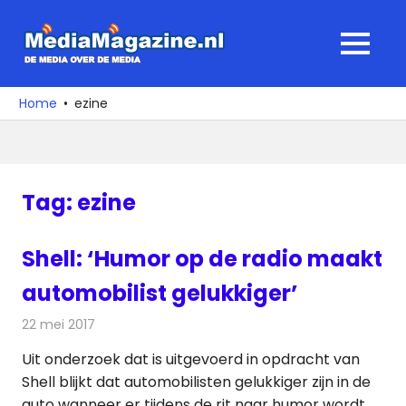
Ga
naar
MediaMagaz
MENU
de
De
inhoud
media
Home
ezine
over
de
media
Tag:
ezine
Shell: ‘Humor op de radio maakt
automobilist gelukkiger’
22 mei 2017
Redactie
Nieuws
,
Radionieuws
Uit onderzoek dat is uitgevoerd in opdracht van
Shell blijkt dat automobilisten gelukkiger zijn in de
auto wanneer er tijdens de rit naar humor wordt