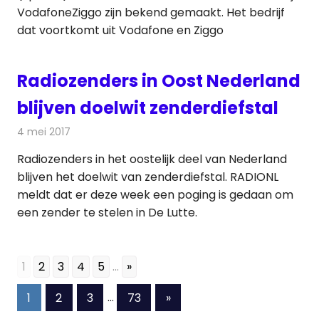
VodafoneZiggo zijn bekend gemaakt. Het bedrijf
dat voortkomt uit Vodafone en Ziggo
Radiozenders in Oost Nederland
blijven doelwit zenderdiefstal
4 mei 2017
Redactie
Nieuws
,
Radionieuws
Radiozenders in het oostelijk deel van Nederland
blijven het doelwit van zenderdiefstal. RADIONL
meldt dat er deze week een poging is gedaan om
een zender te stelen in De Lutte.
1
2
3
4
5
...
»
Berichten
Volgende
1
2
3
…
73
»
berichten