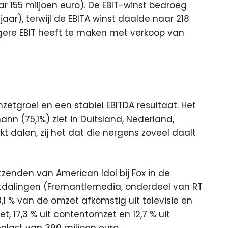
ar 155 miljoen euro). De EBIT-winst bedroeg
aar), terwijl de EBITA winst daalde naar 218
ogere EBIT heeft te maken met verkoop van
mzetgroei en een stabiel EBITDA resultaat. Het
nn (75,1%) ziet in Duitsland, Nederland,
t dalen, zij het dat die nergens zoveel daalt
tzenden van American Idol bij Fox in de
tdalingen (Fremantlemedia, onderdeel van RT
3,1 % van de omzet afkomstig uit televisie en
t, 17,3 % uit contentomzet en 12,7 % uit