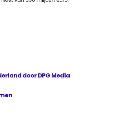
nlast van 390 miljoen euro.
erland door DPG Media
emen