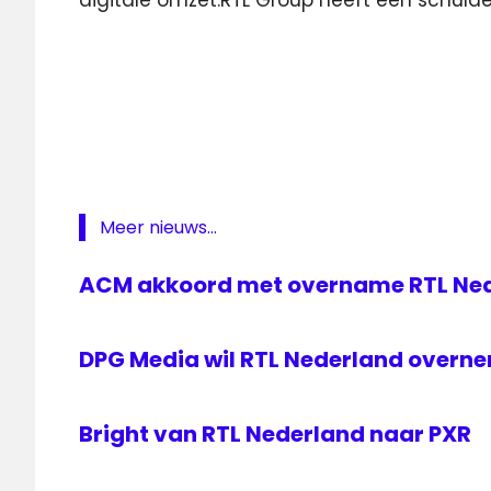
digitale omzet.RTL Group heeft een schulde
ezine
kwartaalcijfers
omzet
RTL
Group
rtl
Meer nieuws...
nederland
winst
ACM akkoord met overname RTL Ned
DPG Media wil RTL Nederland overn
Bright van RTL Nederland naar PXR