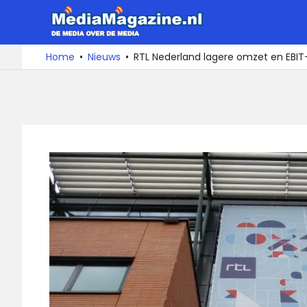
Ga
MediaMa
naar
de
De
Home
Nieuws
RTL Nederland lagere omzet en EBIT-v
media
inhoud
over
de
media