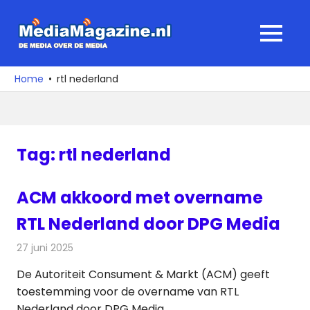
Ga
naar
MediaMagaz
MENU
de
De
inhoud
media
Home
rtl nederland
over
de
media
Tag:
rtl nederland
ACM akkoord met overname
RTL Nederland door DPG Media
27 juni 2025
Redactie
Televisienieuws
De Autoriteit Consument & Markt (ACM) geeft
toestemming voor de overname van RTL
Nederland door DPG Media.