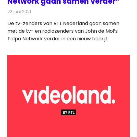
Network gaan samen verder”
22 juni 2021
Redactie
Televisienieuws
De tv-zenders van RTL Nederland gaan samen
met de tv- en radiozenders van John de Mol’s
Talpa Network verder in een nieuw bedrijf.