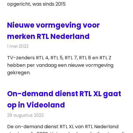
opgericht, was sinds 2015
Nieuwe vormgeving voor
merken RTL Nederland
1 mei 2023
Redactie
Televisienieuws
TV-zenders RTL 4, RTL 5, RTL 7, RTL 8 en RTL Z
hebben per vandaag een nieuwe vormgeving
gekregen.
On-demand dienst RTL XL gaat
op in Videoland
29 augustus 2022
Redactie
Televisienieuws
De on-demand dienst RTL XL van RTL Nederland