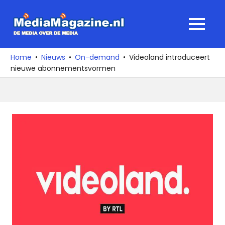
Ga
naar
MediaMagaz
MENU
de
De
inhoud
media
Home
Nieuws
On-demand
Videoland introduceert
over
nieuwe abonnementsvormen
de
media