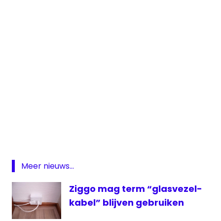
abonnement
On
Demand
reclame
rtl
Meer nieuws...
rtl
Ziggo mag term “glasvezel-
nederland
kabel” blijven gebruiken
Streamingdienst
televisie