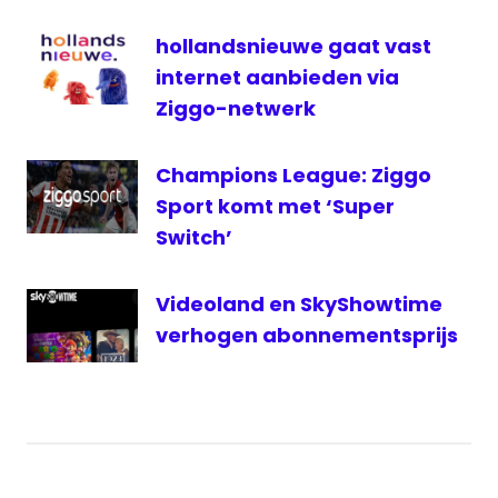
Videoland
hollandsnieuwe gaat vast
internet aanbieden via
Ziggo-netwerk
Champions League: Ziggo
Sport komt met ‘Super
Switch’
Videoland en SkyShowtime
verhogen abonnementsprijs