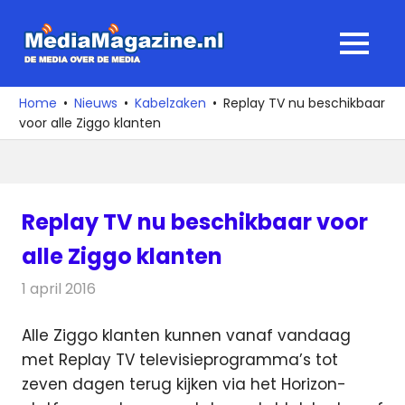
Ga
naar
MediaMagaz
MENU
de
De
inhoud
media
Home
Nieuws
Kabelzaken
Replay TV nu beschikbaar
over
voor alle Ziggo klanten
de
media
Replay TV nu beschikbaar voor
alle Ziggo klanten
1 april 2016
Redactie
Kabelzaken
,
Nieuws
,
Televisienieuws
Alle Ziggo klanten kunnen vanaf vandaag
met Replay TV televisieprogramma’s tot
zeven dagen terug kijken via het Horizon-