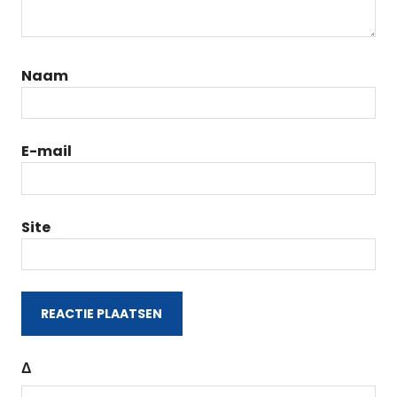
Naam
E-mail
Site
Δ