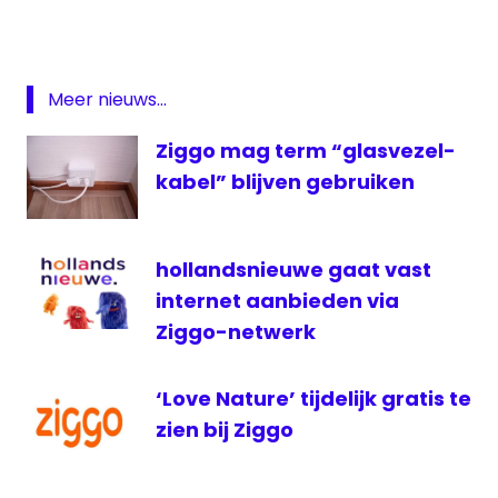
Go
On
Demand
Meer nieuws...
Replay
TV
Ziggo mag term “glasvezel-
terugkijken
kabel” blijven gebruiken
ziggo
hollandsnieuwe gaat vast
internet aanbieden via
Ziggo-netwerk
‘Love Nature’ tijdelijk gratis te
zien bij Ziggo