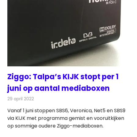
Ziggo: Talpa’s KIJK stopt per 1
juni op aantal mediaboxen
29 april 2022
Redactie
Televisienieuws
Vanaf 1 juni stoppen SBS6, Veronica, Net5 en SBS9
via KIJK met programma gemist en vooruitkijken
op sommige oudere Ziggo-mediaboxen.