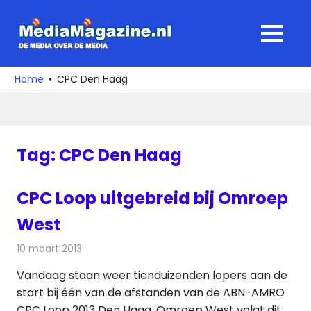
Ga
naar
MediaMagaz
MENU
de
De
inhoud
media
Home
CPC Den Haag
over
de
media
Tag:
CPC Den Haag
CPC Loop uitgebreid bij Omroep
West
10 maart 2013
Redactie
Radionieuws
Vandaag staan weer tienduizenden lopers aan de
start bij één van de afstanden van de ABN-AMRO
CPC Loop 2013 Den Haag. Omroep West volgt dit