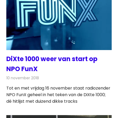
DiXte 1000 weer van start op
NPO FunX
10 november 2018
Redactie
Nieuws
,
Radionieuws
Tot en met vrijdag 16 november staat radiozender
NPO FunX geheel in het teken van de DiXte 1000;
dé hitlijst met duizend dikke tracks