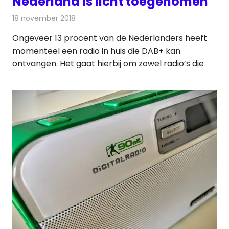
Nederland is licht toegenomen
18 november 2018
Redactie
Radionieuws
Ongeveer 13 procent van de Nederlanders heeft
momenteel een radio in huis die DAB+ kan
ontvangen. Het gaat hierbij om zowel radio’s die