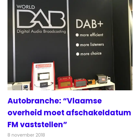
Autobranche: “Vlaamse
overheid moet afschakeldatum
FM vaststellen”
8 november 2018
Redactie
Radionieuws