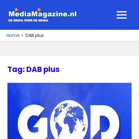
Ga
naar
MediaMagaz
MENU
de
De
inhoud
media
Home
DAB plus
over
de
media
Tag:
DAB plus