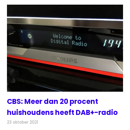
CBS: Meer dan 20 procent
huishoudens heeft DAB+-radio
23 oktober 2021
Redactie
Radionieuws