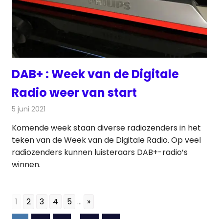
DAB+ : Week van de Digitale
Radio weer van start
5 juni 2021
Redactie
Radionieuws
Komende week staan diverse radiozenders in het
teken van de Week van de Digitale Radio. Op veel
radiozenders kunnen luisteraars DAB+-radio’s
winnen.
1
2
3
4
5
...
»