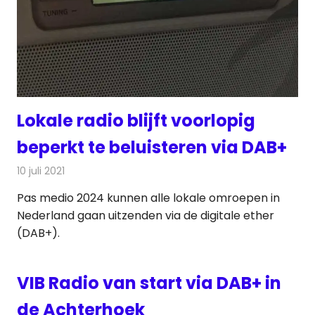
Lokale radio blijft voorlopig
beperkt te beluisteren via DAB+
10 juli 2021
Redactie
Radionieuws
Pas medio 2024 kunnen alle lokale omroepen in
Nederland gaan uitzenden via de digitale ether
(DAB+).
VIB Radio van start via DAB+ in
de Achterhoek