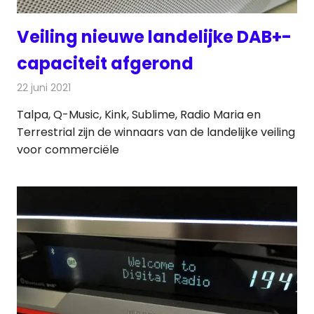
Veiling nieuwe landelijke DAB+-
capaciteit afgerond
22 juni 2021
Redactie
Radionieuws
Talpa, Q-Music, Kink, Sublime, Radio Maria en
Terrestrial zijn de winnaars van de landelijke veiling
voor commerciële