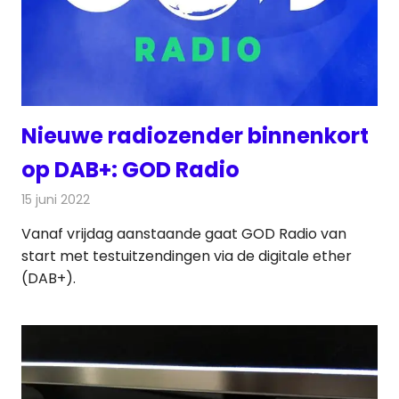
Nieuwe radiozender binnenkort
op DAB+: GOD Radio
15 juni 2022
Redactie
Radionieuws
Vanaf vrijdag aanstaande gaat GOD Radio van
start met testuitzendingen via de digitale ether
(DAB+).