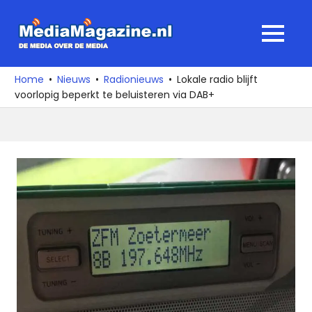
Ga
naar
MediaMagaz
MENU
de
De
inhoud
media
Home
Nieuws
Radionieuws
Lokale radio blijft
over
voorlopig beperkt te beluisteren via DAB+
de
media