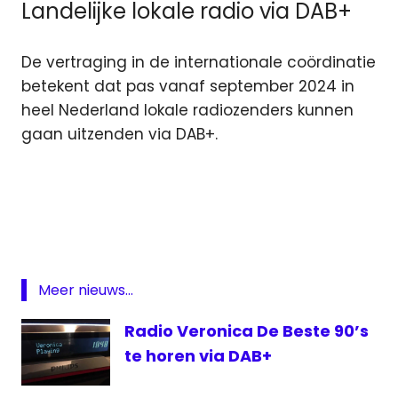
Landelijke lokale radio via DAB+
De vertraging in de internationale coördinatie
betekent dat pas vanaf september 2024 in
heel Nederland lokale radiozenders kunnen
gaan uitzenden via DAB+.
DAB
DAB
plus
digitale
radio
Meer nieuws...
lokale
omroep
Radio Veronica De Beste 90’s
lokale
te horen via DAB+
radio