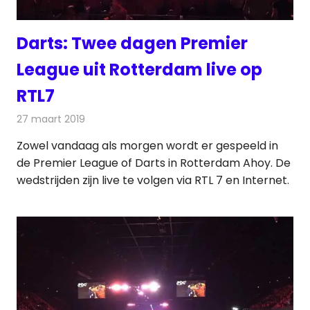
Darts: Twee dagen Premier
League uit Rotterdam live op
RTL7
27 maart 2019
Redactie
Televisienieuws
Zowel vandaag als morgen wordt er gespeeld in
de Premier League of Darts in Rotterdam Ahoy. De
wedstrijden zijn live te volgen via RTL 7 en Internet.