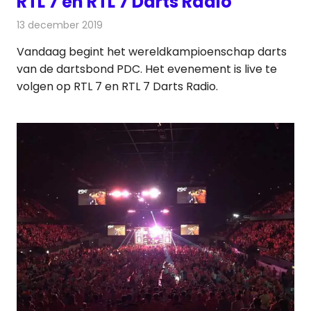
RTL 7 en RTL 7 Darts Radio
13 december 2019
Redactie
Televisienieuws
Vandaag begint het wereldkampioenschap darts
van de dartsbond PDC. Het evenement is live te
volgen op RTL 7 en RTL 7 Darts Radio.