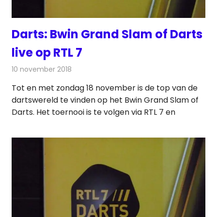
Darts: Bwin Grand Slam of Darts
live op RTL 7
10 november 2018
Redactie
Televisienieuws
Tot en met zondag 18 november is de top van de
dartswereld te vinden op het Bwin Grand Slam of
Darts. Het toernooi is te volgen via RTL 7 en