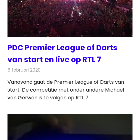
PDC Premier League of Darts
van start en live op RTL 7
6 februari 2020
Redactie
Televisienieuws
Vanavond gaat de Premier League of Darts van
start. De competitie met onder andere Michael
van Gerwen is te volgen op RTL 7.