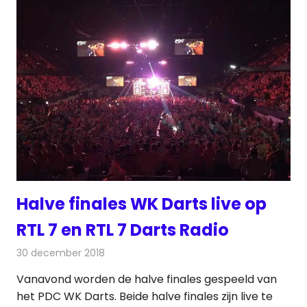
Halve finales WK Darts live op
RTL 7 en RTL 7 Darts Radio
30 december 2018
Redactie
Radionieuws
Vanavond worden de halve finales gespeeld van
het PDC WK Darts. Beide halve finales zijn live te