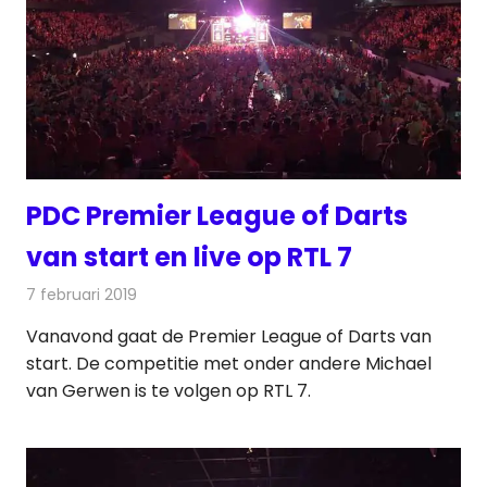
PDC Premier League of Darts
van start en live op RTL 7
7 februari 2019
Redactie
Televisienieuws
Vanavond gaat de Premier League of Darts van
start. De competitie met onder andere Michael
van Gerwen is te volgen op RTL 7.