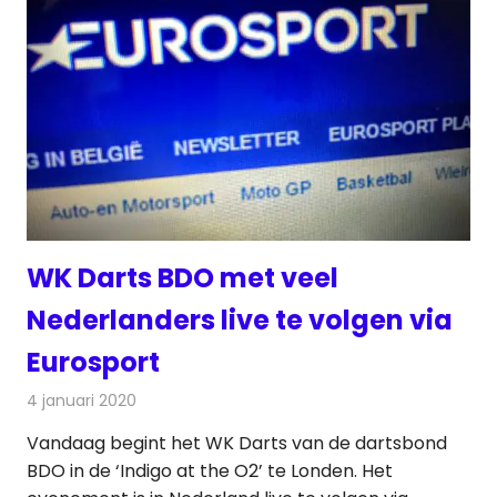
WK Darts BDO met veel
Nederlanders live te volgen via
Eurosport
4 januari 2020
Redactie
Televisienieuws
Vandaag begint het WK Darts van de dartsbond
BDO in de ‘Indigo at the O2’ te Londen. Het