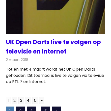
UK Open Darts live te volgen op
televisie en Internet
2 maart 2018
Redactie
Nieuws
,
Televisienieuws
Tot en met 4 maart wordt het UK Open Darts
gehouden. Dit toernooi is live te volgen via televisie
op RTL 7 en Internet.
1
2
3
4
5
»
Berichten
Volgende