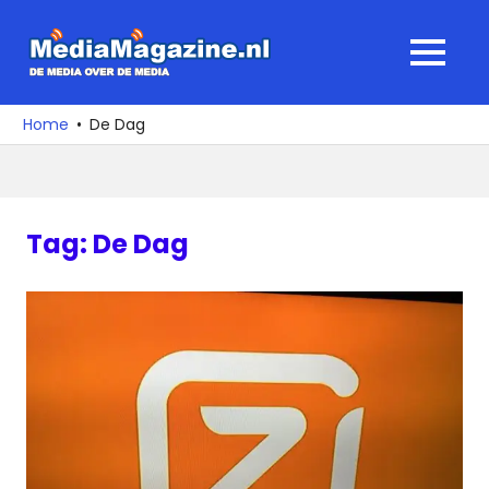
Ga
naar
MediaMagaz
MENU
de
De
inhoud
media
Home
De Dag
over
de
media
Tag:
De Dag