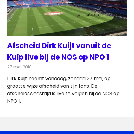
Afscheid Dirk Kuijt vanuit de
Kuip live bij de NOS op NPO 1
27 mei 2018
Redactie
Televisienieuws
Dirk Kuijt neemt vandaag, zondag 27 mei, op
grootse wijze afscheid van zijn fans. De
afscheidswedstrijd is live te volgen bij de NOS op
NPO 1.