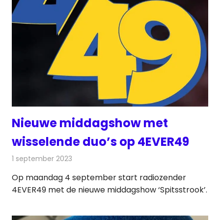
Nieuwe middagshow met
wisselende duo’s op 4EVER49
1 september 2023
Redactie
Radionieuws
Op maandag 4 september start radiozender
4EVER49 met de nieuwe middagshow ‘Spitsstrook’.