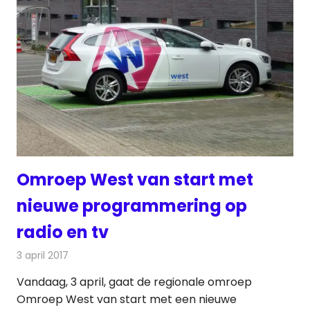
Omroep West van start met
nieuwe programmering op
radio en tv
3 april 2017
Redactie
Nieuws
,
Radionieuws
Vandaag, 3 april, gaat de regionale omroep
Omroep West van start met een nieuwe