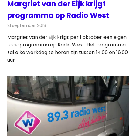
Margriet van der Eijk krijgt
programma op Radio West
21 september 2018
Redactie
Radionieuws
Margriet van der Eijk krijgt per 1 oktober een eigen
radioprogramma op Radio West. Het programma
zal elke werkdag te horen zijn tussen 14.00 en 16.00
uur