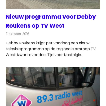
Nieuw programma voor Debby
Roukens op TV West
3 oktober 2016
Redactie
Nieuws
,
Televisienieuws
Debby Roukens krijgt per vandaag een nieuw
televisieprogramma op de regionale omroep TV
West: Kwart over drie, Tijd voor Nostalgie.