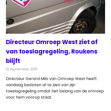
Directeur Omroep West ziet af
van toeslagregeling, Roukens
blijft
12 september 2016
Redactie
Nieuws
,
Radionieuws
,
Televisienieuws
Directeur Gerard Milo van Omroep West heeft
vandaag besloten af te zien van zijn
toeslagregeling omdat het belang van de omroep
voor hem voorop staat.