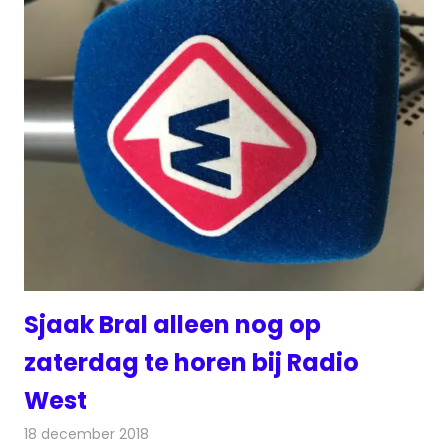
Sjaak Bral alleen nog op
zaterdag te horen bij Radio
West
18 december 2018
Redactie
Radionieuws