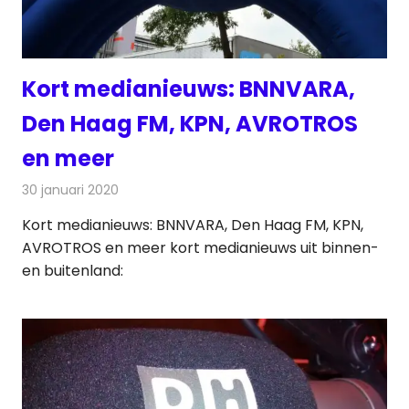
Kort medianieuws: BNNVARA,
Den Haag FM, KPN, AVROTROS
en meer
30 januari 2020
Redactie
Andere media over de media
Kort medianieuws: BNNVARA, Den Haag FM, KPN,
AVROTROS en meer kort medianieuws uit binnen-
en buitenland: