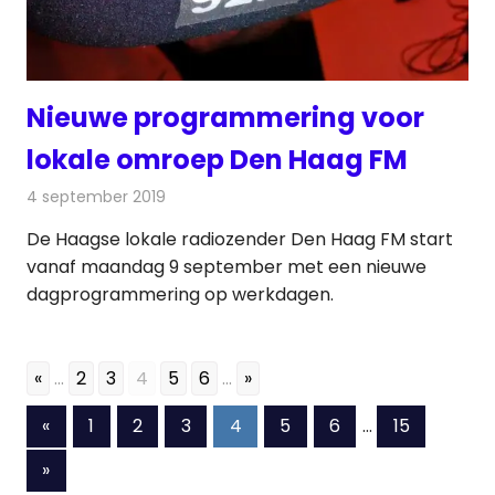
Nieuwe programmering voor
lokale omroep Den Haag FM
4 september 2019
Redactie
Radionieuws
De Haagse lokale radiozender Den Haag FM start
vanaf maandag 9 september met een nieuwe
dagprogrammering op werkdagen.
«
...
2
3
4
5
6
...
»
Berichten
Vorige
«
1
2
3
4
5
6
…
15
berichten
paginering
Volgende
»