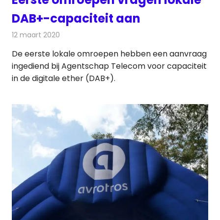
DAB+-capaciteit aan
12 maart 2020
Redactie
Radionieuws
De eerste lokale omroepen hebben een aanvraag
ingediend bij Agentschap Telecom voor capaciteit
in de digitale ether (DAB+).