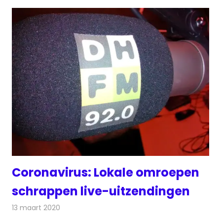
Coronavirus: Lokale omroepen
schrappen live-uitzendingen
13 maart 2020
Redactie
Radionieuws