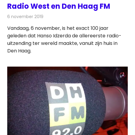
Radio West en Den Haag FM
6 november 2019
Redactie
Radionieuws
Vandaag, 6 november, is het exact 100 jaar
geleden dat Hanso Idzerda de allereerste radio-
uitzending ter wereld maakte, vanuit zijn huis in
Den Haag.