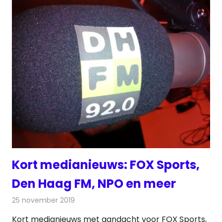
Kort medianieuws: FOX Sports,
Den Haag FM, NPO en meer
25 november 2019
Redactie
Andere media over de media
Kort medianieuws met aandacht voor FOX Sports,