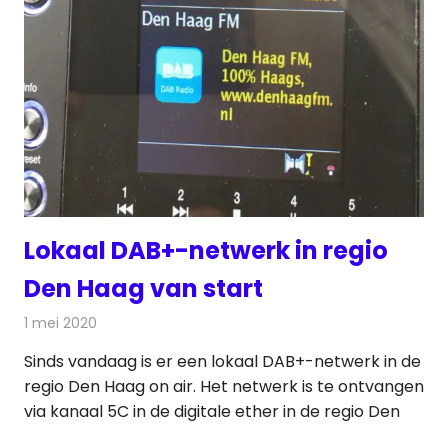
Lokaal DAB+-netwerk in regio
Den Haag van start
1 mei 2020
Redactie
Radionieuws
Sinds vandaag is er een lokaal DAB+-netwerk in de
regio Den Haag on air. Het netwerk is te ontvangen
via kanaal 5C in de digitale ether in de regio Den