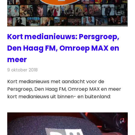
Kort medianieuws: Persgroep,
Den Haag FM, Omroep MAX en
meer
9 oktober 2018
Redactie
Andere media over de media
Kort medianieuws met aandacht voor de
Persgroep, Den Haag FM, Omroep MAX en meer
kort medianieuws uit binnen- en buitenland: