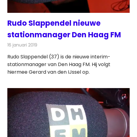
Rudo Slappendel nieuwe
stationmanager Den Haag FM
16 januari 2019
Redactie
Radionieuws
Rudo Slappendel (37) is de nieuwe interim-
stationmanager van Den Haag FM. Hij volgt
hiermee Gerard van den IJssel op.