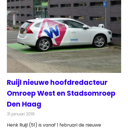
Ruijl nieuwe hoofdredacteur
Omroep West en Stadsomroep
Den Haag
31 januari 2019
Redactie
Radionieuws
Henk Ruijl (51) is vanaf 1 februari de nieuwe