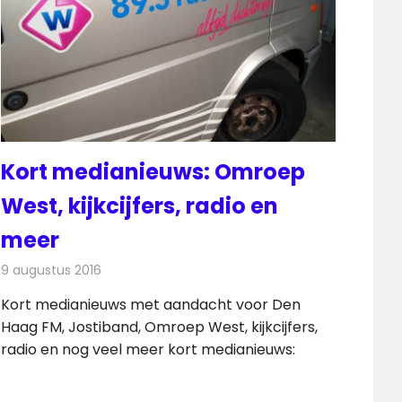
Kort medianieuws: Omroep
West, kijkcijfers, radio en
meer
9 augustus 2016
Redactie
Nieuws
,
Radionieuws
Kort medianieuws met aandacht voor Den
Haag FM, Jostiband, Omroep West, kijkcijfers,
radio en nog veel meer kort medianieuws: