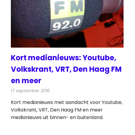
Kort medianieuws: Youtube,
Volkskrant, VRT, Den Haag FM
en meer
17 september 2016
Redactie
Andere media over de media
,
Nieuws
Kort medianieuws met aandacht voor Youtube,
Volkskrant, VRT, Den Haag FM en meer
medianieuws uit binnen- en buitenland.