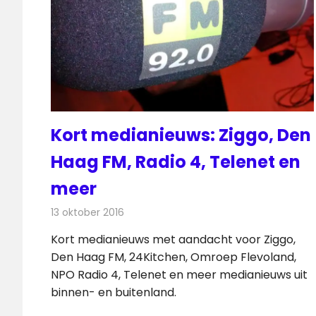
Kort medianieuws: Ziggo, Den
Haag FM, Radio 4, Telenet en
meer
13 oktober 2016
Redactie
Andere media over de media
,
Nieuws
Kort medianieuws met aandacht voor Ziggo,
Den Haag FM, 24Kitchen, Omroep Flevoland,
NPO Radio 4, Telenet en meer medianieuws uit
binnen- en buitenland.