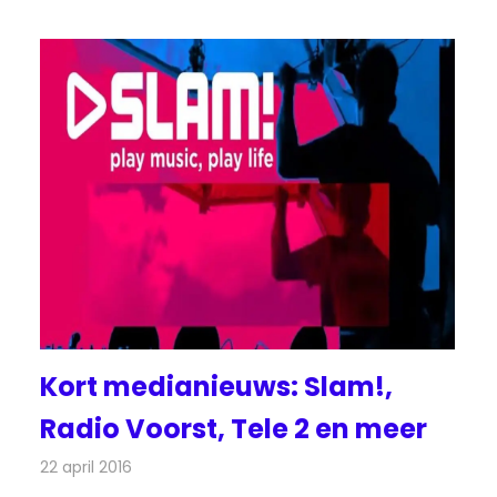
Kort medianieuws: Slam!,
Radio Voorst, Tele 2 en meer
22 april 2016
Redactie
Andere media over de media
,
Nieuws