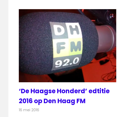
‘De Haagse Honderd’ edtitie
2016 op Den Haag FM
16 mei 2016
Redactie
Nieuws
,
Radionieuws