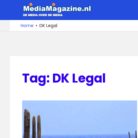
Ga
MediaMa
naar
de
De
Home
DK Legal
media
inhoud
over
de
media
Tag:
DK Legal