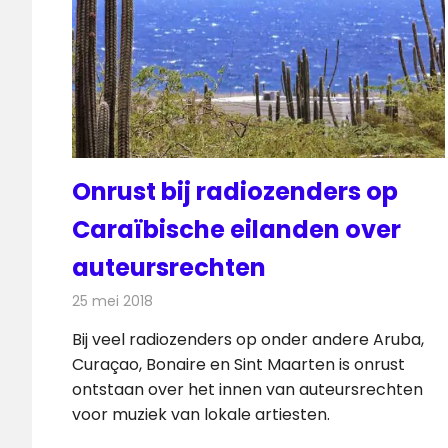
Onrust bij radiozenders op
Caraïbische eilanden over
auteursrechten
25 mei 2018
Redactie
Radionieuws
Bij veel radiozenders op onder andere Aruba,
Curaçao, Bonaire en Sint Maarten is onrust
ontstaan over het innen van auteursrechten
voor muziek van lokale artiesten.