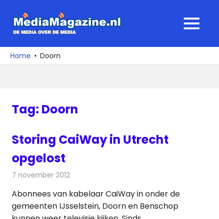
Ga
naar
MediaMagaz
MENU
de
De
inhoud
media
Home
Doorn
over
de
media
Tag:
Doorn
Storing CaiWay in Utrecht
opgelost
7 november 2012
Redactie
Televisienieuws
Abonnees van kabelaar CaiWay in onder de
gemeenten IJsselstein, Doorn en Benschop
kunnen weer televisie kijken. Sinds