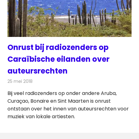
Onrust bij radiozenders op
Caraïbische eilanden over
auteursrechten
25 mei 2018
Redactie
Radionieuws
Bij veel radiozenders op onder andere Aruba,
Curaçao, Bonaire en Sint Maarten is onrust
ontstaan over het innen van auteursrechten voor
muziek van lokale artiesten.