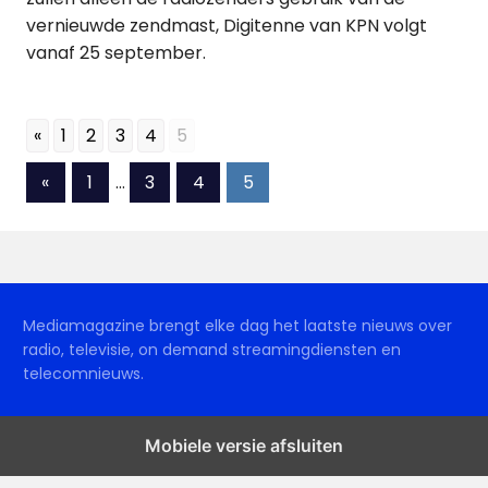
vernieuwde zendmast, Digitenne van KPN volgt
vanaf 25 september.
«
1
2
3
4
5
Berichten
Vorige
«
1
…
3
4
5
berichten
paginering
Mediamagazine brengt elke dag het laatste nieuws over
radio, televisie, on demand streamingdiensten en
telecomnieuws.
Mobiele versie afsluiten