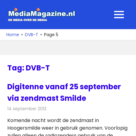
Ga
naar
MediaMagaz
MENU
de
De
inhoud
media
Home
DVB-T
Page 5
over
de
media
Tag:
DVB-T
Digitenne vanaf 25 september
via zendmast Smilde
14 september 2012
Redactie
Radionieuws
Komende nacht wordt de zendmast in
Hoogersmilde weer in gebruik genomen. Voorlopig
zullen alleen de radiozenders gebruik van de