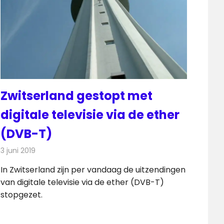
Zwitserland gestopt met
digitale televisie via de ether
(DVB-T)
3 juni 2019
Redactie
Televisienieuws
In Zwitserland zijn per vandaag de uitzendingen
van digitale televisie via de ether (DVB-T)
stopgezet.