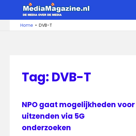
Ga
MediaMa
naar
de
De
Home
DVB-T
media
inhoud
over
de
media
Tag:
DVB-T
NPO gaat mogelijkheden voor
uitzenden via 5G
onderzoeken