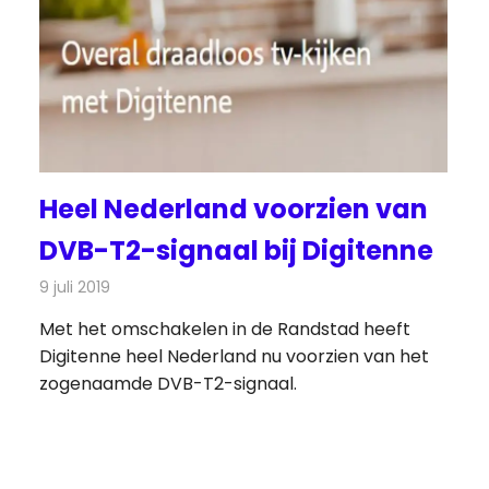
Heel Nederland voorzien van
DVB-T2-signaal bij Digitenne
9 juli 2019
Redactie
Televisienieuws
Met het omschakelen in de Randstad heeft
Digitenne heel Nederland nu voorzien van het
zogenaamde DVB-T2-signaal.