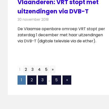
Vlaanderen: VRT stopt met
uitzendingen via DVB-T
30 november 2018
Redactie
Televisienieuws
De Vlaamse openbare omroep VRT stopt per
zaterdag 1 december met haar uitzendingen
via DVB-T (digitale televisie via de ether).
1
2
3
4
5
»
Berichten
Volgende
1
2
3
…
5
»
berichten
paginering