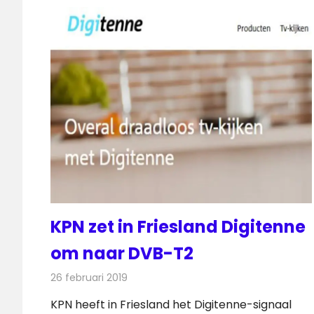
KPN zet in Friesland Digitenne
om naar DVB-T2
26 februari 2019
Redactie
Televisienieuws
KPN heeft in Friesland het Digitenne-signaal