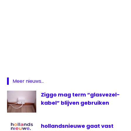
Digitenne
DVB-
T
DVB-
t2
Meer nieuws...
KPN
Ziggo mag term “glasvezel-
ontvanger
kabel” blijven gebruiken
televisie
hollandsnieuwe gaat vast