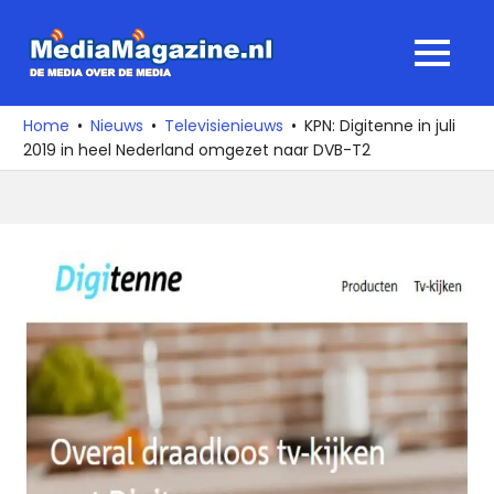
Ga
naar
MediaMagaz
MENU
de
De
inhoud
media
Home
Nieuws
Televisienieuws
KPN: Digitenne in juli
over
2019 in heel Nederland omgezet naar DVB-T2
de
media