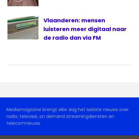
Vlaanderen: mensen
luisteren meer digitaal naar
de radio dan via FM
Mediamagazine brengt elke dag het laatste nieuws over
radio, televisie, on demand streamingdiensten en
telecomnieuws.