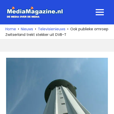
Ga
naar
MediaMagaz
MENU
de
De
inhoud
media
Home
Nieuws
Televisienieuws
Ook publieke omroep
over
Zwitserland trekt stekker uit DVB-T
de
media