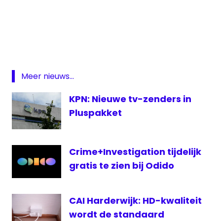
digitale
televisie
Digitenne
DVB-
T
Meer nieuws...
Nederland
KPN: Nieuwe tv-zenders in
RTI
Pluspakket
RTS
SRF
SRG
Crime+Investigation tijdelijk
Vlaanderen
gratis te zien bij Odido
Zwitserland
CAI Harderwijk: HD-kwaliteit
wordt de standaard