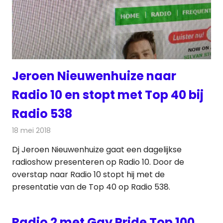
Jeroen Nieuwenhuize naar
Radio 10 en stopt met Top 40 bij
Radio 538
18 mei 2018
Redactie
Radionieuws
Dj Jeroen Nieuwenhuize gaat een dagelijkse
radioshow presenteren op Radio 10. Door de
overstap naar Radio 10 stopt hij met de
presentatie van de Top 40 op Radio 538.
Radio 2 met Gay Pride Top 100