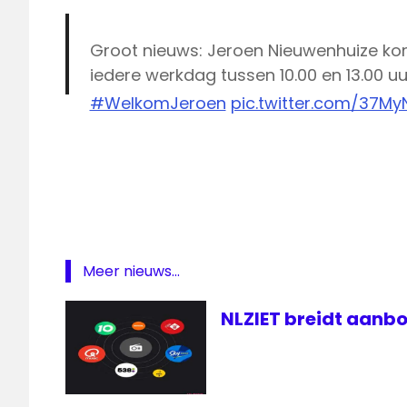
Groot nieuws: Jeroen Nieuwenhuize k
iedere werkdag tussen 10.00 en 13.00 uu
#WelkomJeroen
pic.twitter.com/37M
Edwin
— Radio 10 (@radio10nl)
May 18, 2018
Diergaarde
Gerard
Ekdom
Jeroen
Nieuwenhuize
Meer nieuws...
Radio
Radio
NLZIET breidt aanbo
10
Radio
538
Robert