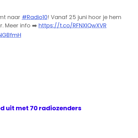
omt naar
#Radio10
! Vanaf 25 juni hoor je hem
r. Meer info ➡️
https://t.co/RFNXlQwXVR
yNGBfmH
d uit met 70 radiozenders