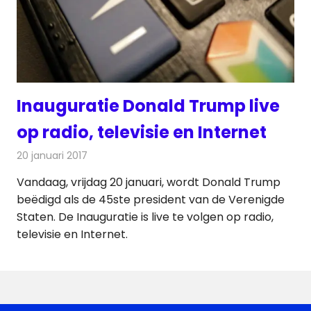
Inauguratie Donald Trump live
op radio, televisie en Internet
20 januari 2017
Redactie
Nieuws
,
Radionieuws
,
Televisienieuws
Vandaag, vrijdag 20 januari, wordt Donald Trump
beëdigd als de 45ste president van de Verenigde
Staten. De Inauguratie is live te volgen op radio,
televisie en Internet.