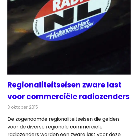
Regionaliteitseisen zware last
voor commerciële radiozenders
3 oktober 2015
Redactie
Nieuws
,
Radionieuws
De zogenaamde regionaliteitseisen die gelden
voor de diverse regionale commerciële
radiozenders worden een zware last voor deze