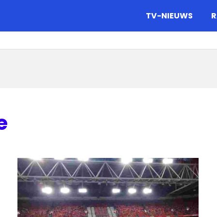
gazine.
TV-NIEUWS
R
e