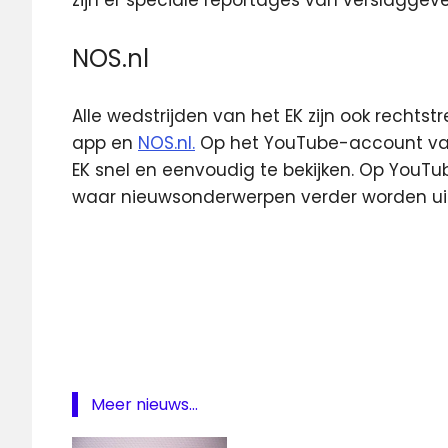
zijn er speciale reportages van verslaggev
NOS.nl
Alle wedstrijden van het EK zijn ook rechts
app en
NOS.nl.
Op het YouTube-account van
EK snel en eenvoudig te bekijken. Op YouTub
waar nieuwsonderwerpen verder worden uit
4K
EK
Voetbal
Ek
voetbal
4K
Meer nieuws...
EK
voetbal