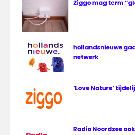
Ziggo mag term “gl
live
EK
Voetbal
Radio
KPN
live EK
hollandsnieuwe gaa
Voetbal
netwerk
livestream
EK Voetbal
NOS
radio
‘Love Nature’ tijdeli
1
ziggo
Radio Noordzee ook 