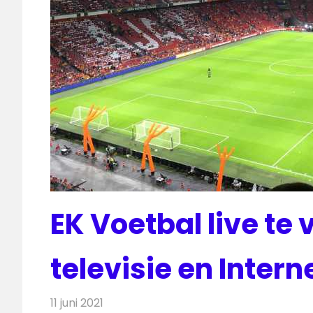
EK Voetbal live te 
televisie en Intern
11 juni 2021
Redactie
Televisienieuws