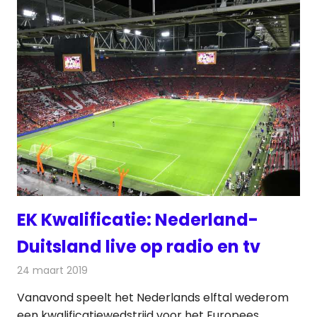
EK Kwalificatie: Nederland-
Duitsland live op radio en tv
24 maart 2019
Redactie
Televisienieuws
Vanavond speelt het Nederlands elftal wederom
een kwalificatiewedstrijd voor het Europees