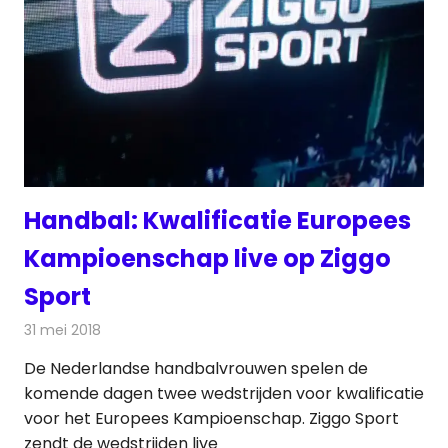
Handbal: Kwalificatie Europees
Kampioenschap live op Ziggo
Sport
31 mei 2018
Redactie
Televisienieuws
De Nederlandse handbalvrouwen spelen de
komende dagen twee wedstrijden voor kwalificatie
voor het Europees Kampioenschap. Ziggo Sport
zendt de wedstrijden live