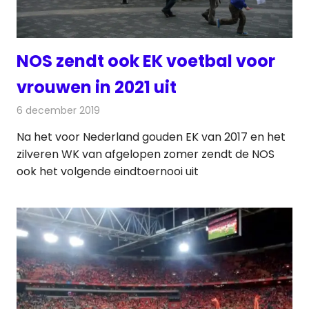
NOS zendt ook EK voetbal voor
vrouwen in 2021 uit
6 december 2019
Redactie
Televisienieuws
Na het voor Nederland gouden EK van 2017 en het
zilveren WK van afgelopen zomer zendt de NOS
ook het volgende eindtoernooi uit