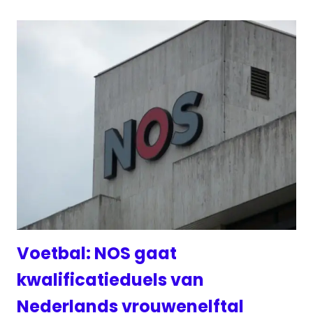
Voetbal: NOS gaat
kwalificatieduels van
Nederlands vrouwenelftal