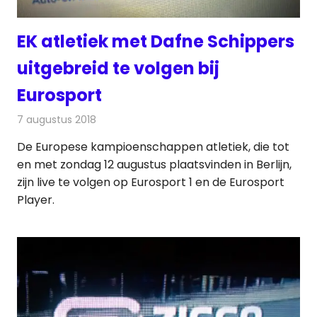
EK atletiek met Dafne Schippers
uitgebreid te volgen bij
Eurosport
7 augustus 2018
Redactie
Televisienieuws
De Europese kampioenschappen atletiek, die tot
en met zondag 12 augustus plaatsvinden in Berlijn,
zijn live te volgen op Eurosport 1 en de Eurosport
Player.