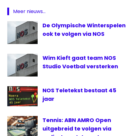
Estland-
Meer nieuws...
Nederland
Langs
De Olympische Winterspelen
de
ook te volgen via NOS
Lijn
live
Estland-
Wim Kieft gaat team NOS
Nederland
Studio Voetbal versterken
livestream
Oranje
NOS
NOS Teletekst bestaat 45
NPO
jaar
3
Oranje
livestream
Tennis: ABN AMRO Open
radio
uitgebreid te volgen via
1