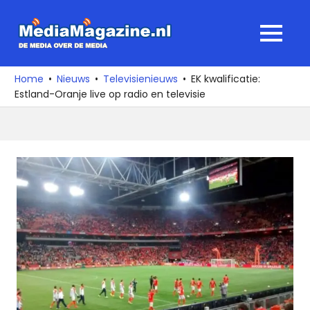
Ga
naar
MediaMagaz
MENU
de
De
inhoud
media
Home
Nieuws
Televisienieuws
EK kwalificatie:
over
Estland-Oranje live op radio en televisie
de
media