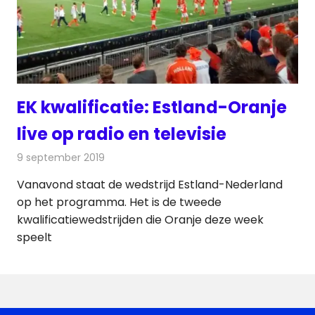
EK kwalificatie: Estland-Oranje
live op radio en televisie
9 september 2019
Redactie
Televisienieuws
Vanavond staat de wedstrijd Estland-Nederland
op het programma. Het is de tweede
kwalificatiewedstrijden die Oranje deze week
speelt