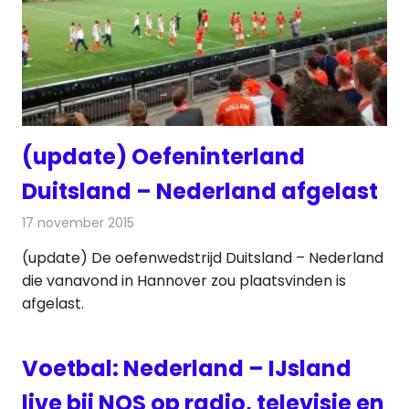
(update) Oefeninterland
Duitsland – Nederland afgelast
17 november 2015
Redactie
Internet
,
Nieuws
,
Radionieuws
,
Televisienieuws
(update) De oefenwedstrijd Duitsland – Nederland
die vanavond in Hannover zou plaatsvinden is
afgelast.
Voetbal: Nederland – IJsland
live bij NOS op radio, televisie en