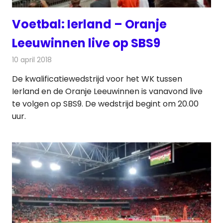
Voetbal: Ierland – Oranje
Leeuwinnen live op SBS9
10 april 2018
Redactie
Nieuws
,
Televisienieuws
De kwalificatiewedstrijd voor het WK tussen
Ierland en de Oranje Leeuwinnen is vanavond live
te volgen op SBS9. De wedstrijd begint om 20.00
uur.