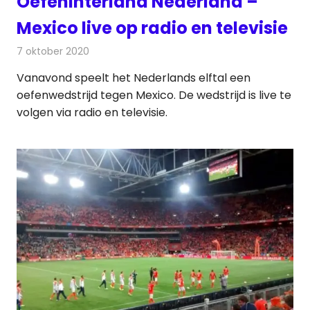
Oefeninterland Nederland –
Mexico live op radio en televisie
7 oktober 2020
Redactie
Televisienieuws
Vanavond speelt het Nederlands elftal een
oefenwedstrijd tegen Mexico. De wedstrijd is live te
volgen via radio en televisie.