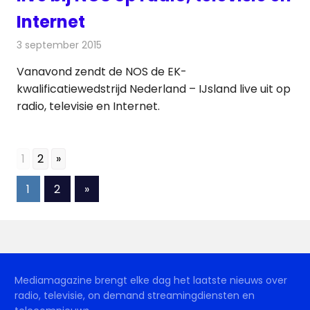
Internet
3 september 2015
Redactie
Internet
,
Nieuws
,
Radionieuws
,
Televisienieuws
Vanavond zendt de NOS de EK-
kwalificatiewedstrijd Nederland – IJsland live uit op
radio, televisie en Internet.
1
2
»
Berichten
Volgende
1
2
»
berichten
paginering
Mediamagazine brengt elke dag het laatste nieuws over
radio, televisie, on demand streamingdiensten en