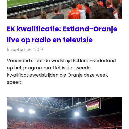
EK kwalificatie: Estland-Oranje
live op radio en televisie
9 september 2019
Redactie
Televisienieuws
Vanavond staat de wedstrijd Estland-Nederland
op het programma. Het is de tweede
kwalificatiewedstrijden die Oranje deze week
speelt