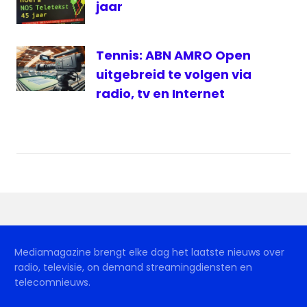
jaar
Tennis: ABN AMRO Open
uitgebreid te volgen via
radio, tv en Internet
Mediamagazine brengt elke dag het laatste nieuws over
radio, televisie, on demand streamingdiensten en
telecomnieuws.