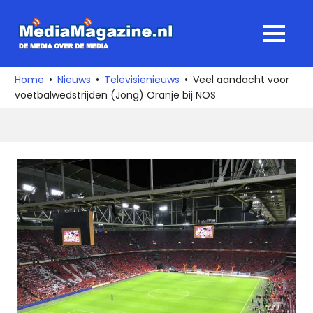
Ga
naar
MediaMagaz
MENU
de
De
inhoud
media
Home
Nieuws
Televisienieuws
Veel aandacht voor
over
voetbalwedstrijden (Jong) Oranje bij NOS
de
media