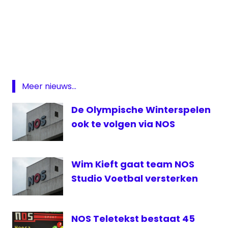
Jong
Oranje
live
voetbal
livestream
Meer nieuws...
Oranje
NOS
De Olympische Winterspelen
oranje
ook te volgen via NOS
Oranje
livestream
Wim Kieft gaat team NOS
Turkije-
Nederland
Studio Voetbal versterken
NOS Teletekst bestaat 45