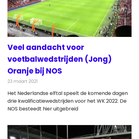
Veel aandacht voor
voetbalwedstrijden (Jong)
Oranje bij NOS
23 maart 2021
Redactie
Televisienieuws
Het Nederlandse elftal speelt de komende dagen
drie kwalificatiewedstrijden voor het WK 2022. De
NOS besteedt hier uitgebreid