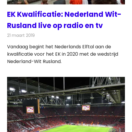
EK Kwalificatie: Nederland Wit-
Rusland live op radio en tv
21 maart 2019
Redactie
Televisienieuws
Vandaag begint het Nederlands Elftal aan de
kwalificatie voor het EK in 2020 met de wedstrijd
Nederland-Wit Rusland.