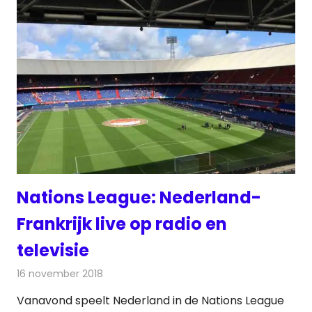
Nations League: Nederland-
Frankrijk live op radio en
televisie
16 november 2018
Redactie
Televisienieuws
Vanavond speelt Nederland in de Nations League