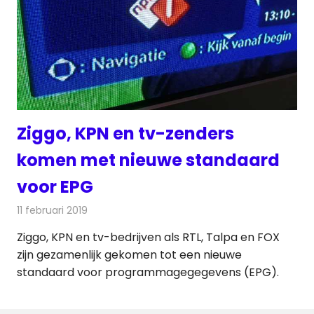
Ziggo, KPN en tv-zenders
komen met nieuwe standaard
voor EPG
11 februari 2019
Redactie
Televisienieuws
Ziggo, KPN en tv-bedrijven als RTL, Talpa en FOX
zijn gezamenlijk gekomen tot een nieuwe
standaard voor programmagegegevens (EPG).