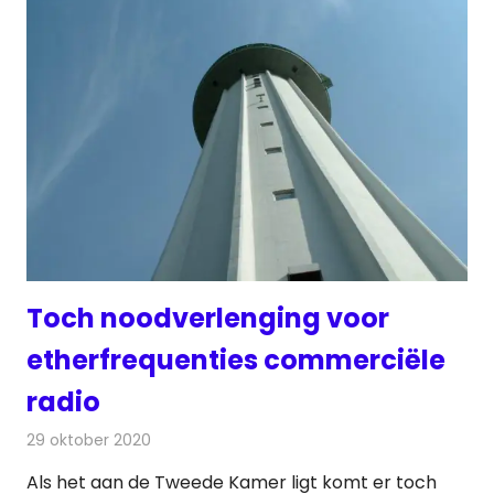
Toch noodverlenging voor
etherfrequenties commerciële
radio
29 oktober 2020
Redactie
Radionieuws
Als het aan de Tweede Kamer ligt komt er toch