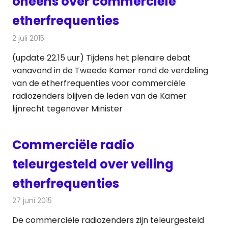
oneens over commerciële
etherfrequenties
2 juli 2015
Redactie
Nieuws
,
Radionieuws
(update 22.15 uur) Tijdens het plenaire debat
vanavond in de Tweede Kamer rond de verdeling
van de etherfrequenties voor commerciële
radiozenders blijven de leden van de Kamer
lijnrecht tegenover Minister
Commerciële radio
teleurgesteld over veiling
etherfrequenties
27 juni 2015
Redactie
Nieuws
,
Radionieuws
De commerciële radiozenders zijn teleurgesteld