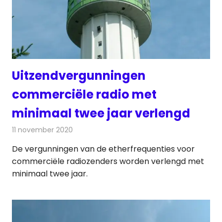
Uitzendvergunningen
commerciële radio met
minimaal twee jaar verlengd
11 november 2020
Redactie
Radionieuws
De vergunningen van de etherfrequenties voor
commerciële radiozenders worden verlengd met
minimaal twee jaar.