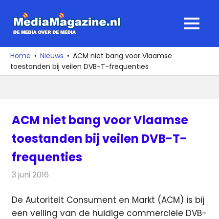
Ga
naar
MediaMagaz
MENU
de
De
inhoud
media
Home
Nieuws
ACM niet bang voor Vlaamse
over
toestanden bij veilen DVB-T-frequenties
de
media
ACM niet bang voor Vlaamse
toestanden bij veilen DVB-T-
frequenties
3 juni 2016
Redactie
Nieuws
,
Televisienieuws
De Autoriteit Consument en Markt (ACM) is bij
een veiling van de huidige commerciële DVB-