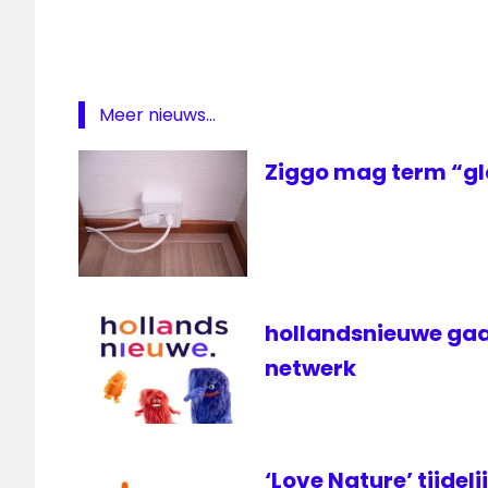
T
frequenties
KPN
onderzoek
Meer nieuws...
televisie
Ziggo mag term “gl
veilen
ziggo
hollandsnieuwe gaa
netwerk
‘Love Nature’ tijdeli