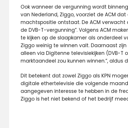
Ook wanneer de vergunning wordt binneng
van Nederland, Ziggo, voorziet de ACM da
machtspositie ontstaat. De ACM verwacht d
de DVB-T-vergunning”. Volgens ACM maken 
te kijken op de slaapkamer als onderdeel
Ziggo weinig te winnen valt. Daarnaast zi
alleen via Digitenne televisiekijken (DVB-T o
marktaandeel zou kunnen winnen.”, aldus de
Dit betekent dat zowel Ziggo als KPN mog
digitale ethertelevisie die volgende maan
aangegeven interesse te hebben in de freque
Ziggo is het niet bekend of het bedrijf mee
Digitenne
DVB-