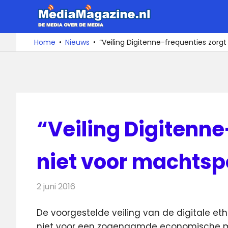
Ga
MediaMa
naar
de
De
Home
Nieuws
“Veiling Digitenne-frequenties zorgt
media
inhoud
over
de
media
“Veiling Digitenne
niet voor machtsp
2 juni 2016
Redactie
Nieuws
,
Televisienieuws
De voorgestelde veiling van de digitale eth
niet voor een zogenaamde economische ma