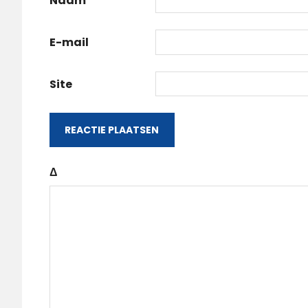
Naam
E-mail
Site
Δ