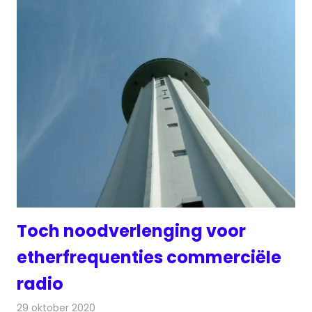
Toch noodverlenging voor
etherfrequenties commerciële
radio
29 oktober 2020
Redactie
Radionieuws