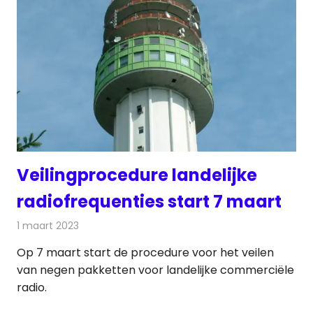
Veilingprocedure landelijke
radiofrequenties start 7 maart
1 maart 2023
Redactie
Radionieuws
Op 7 maart start de procedure voor het veilen
van negen pakketten voor landelijke commerciële
radio.