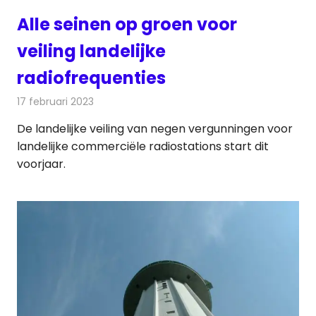
Alle seinen op groen voor
veiling landelijke
radiofrequenties
17 februari 2023
Redactie
Radionieuws
De landelijke veiling van negen vergunningen voor
landelijke commerciële radiostations start dit
voorjaar.