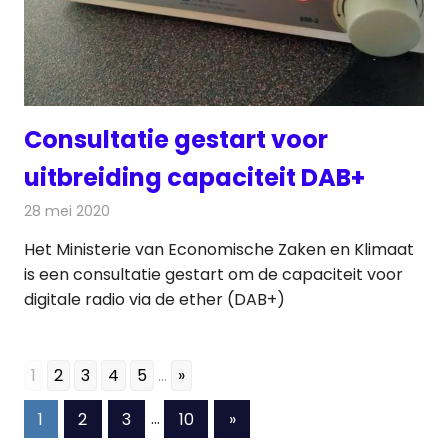
Consultatie gestart voor
uitbreiding capaciteit DAB+
28 mei 2020
Redactie
Radionieuws
Het Ministerie van Economische Zaken en Klimaat
is een consultatie gestart om de capaciteit voor
digitale radio via de ether (DAB+)
1
2
3
4
5
...
»
Berichten
Volgende
1
2
3
…
10
»
berichten