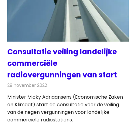
Consultatie veiling landelijke
commerciële
radiovergunningen van start
29 november 2022
Redactie
Radionieuws
Minister Micky Adriaansens (Economische Zaken
en Klimaat) start de consultatie voor de veiling
van de negen vergunningen voor landelijke
commerciële radiostations.