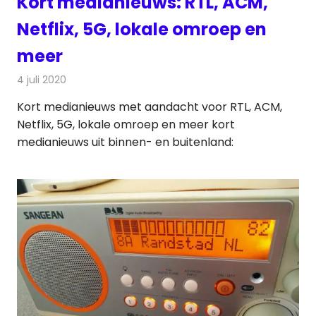
Kort medianieuws: RTL, ACM,
Netflix, 5G, lokale omroep en
meer
4 juli 2020
Redactie
Andere media over de media
Kort medianieuws met aandacht voor RTL, ACM,
Netflix, 5G, lokale omroep en meer kort
medianieuws uit binnen- en buitenland: