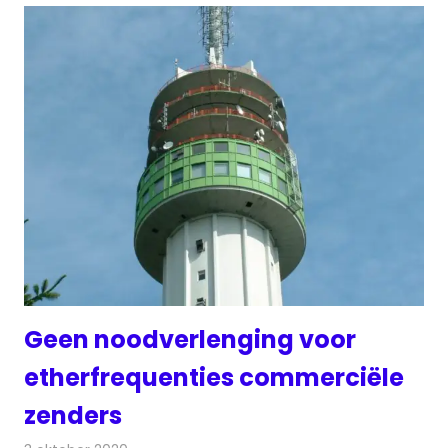
Geen noodverlenging voor
etherfrequenties commerciële
zenders