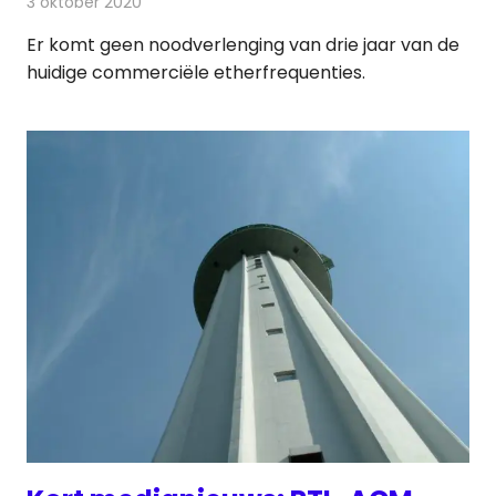
3 oktober 2020
Redactie
Radionieuws
Er komt geen noodverlenging van drie jaar van de
huidige commerciële etherfrequenties.