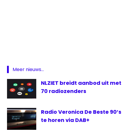
DAB
FM
frequenties
Radio
Meer nieuws...
vergunning
verlenging
NLZIET breidt aanbod uit met
70 radiozenders
Radio Veronica De Beste 90’s
te horen via DAB+