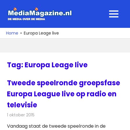
Ga
naar
MediaMagaz
MENU
de
De
inhoud
media
Home
Europa Leage live
over
de
media
Tag:
Europa Leage live
Tweede speelronde groepsfase
Europa League live op radio en
televisie
1 oktober 2015
Redactie
Nieuws
,
Radionieuws
,
Televisienieuws
Vandaag staat de tweede speelronde in de