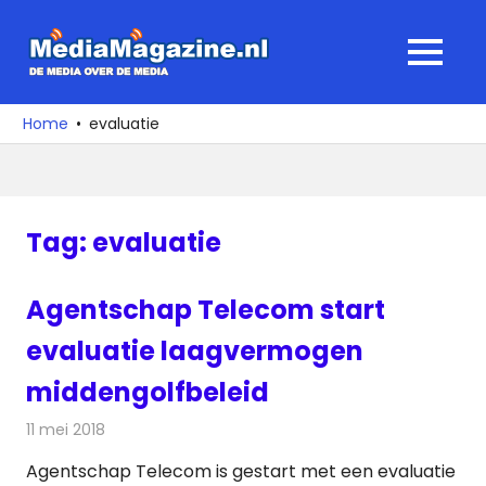
Ga
naar
MediaMagaz
MENU
de
De
inhoud
media
Home
evaluatie
over
de
media
Tag:
evaluatie
Agentschap Telecom start
evaluatie laagvermogen
middengolfbeleid
11 mei 2018
Redactie
Radionieuws
Agentschap Telecom is gestart met een evaluatie