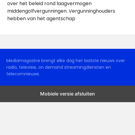
over het beleid rond laagvermogen
middengolfvergunningen. Vergunninghouders
hebben van het agentschap
Mediamagazine brengt elke dag het laatste nieuws over
radio, televisie, on demand streamingdiensten en
telecomnieuws.
Mobiele versie afsluiten