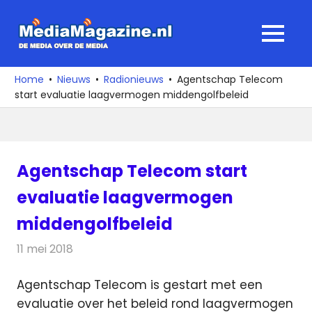
Ga
naar
MediaMagaz
MENU
de
De
inhoud
media
Home
Nieuws
Radionieuws
Agentschap Telecom
over
start evaluatie laagvermogen middengolfbeleid
de
media
Agentschap Telecom start
evaluatie laagvermogen
middengolfbeleid
11 mei 2018
Redactie
Radionieuws
Agentschap Telecom is gestart met een
evaluatie over het beleid rond laagvermogen