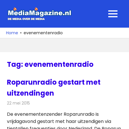
Ga
naar
MediaMagaz
MENU
de
De
inhoud
media
Home
evenementenradio
over
de
media
Tag:
evenementenradio
Roparunradio gestart met
uitzendingen
22 mei 2015
Redactie
Radionieuws
De evenementenzender Roparunradio is
vrijdagavond gestart met haar uitzendigen via
tientallen frequenties door Nederland. De Roparun