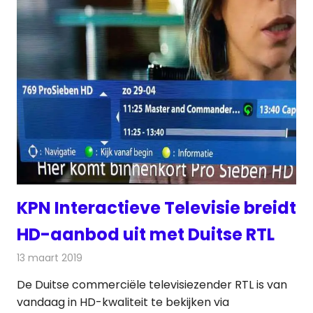
KPN Interactieve Televisie breidt
HD-aanbod uit met Duitse RTL
13 maart 2019
Redactie
Televisienieuws
De Duitse commerciële televisiezender RTL is van
vandaag in HD-kwaliteit te bekijken via