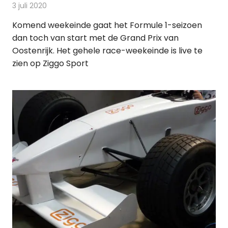
3 juli 2020
Redactie
Televisienieuws
Komend weekeinde gaat het Formule 1-seizoen
dan toch van start met de Grand Prix van
Oostenrijk. Het gehele race-weekeinde is live te
zien op Ziggo Sport