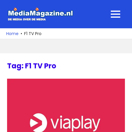
Ga
naar
MediaMagaz
MENU
de
De
inhoud
media
Home
F1 TV Pro
over
de
media
Tag:
F1 TV Pro