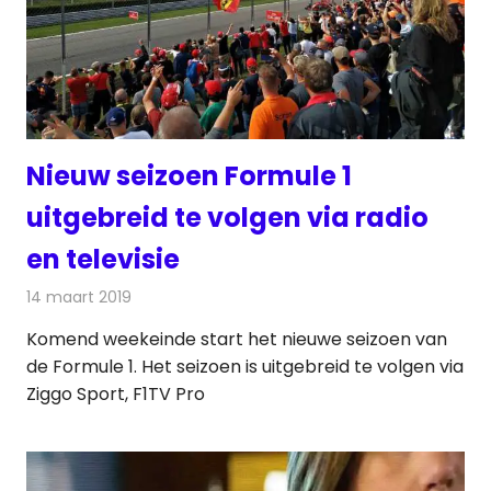
Nieuw seizoen Formule 1
uitgebreid te volgen via radio
en televisie
14 maart 2019
Redactie
Televisienieuws
Komend weekeinde start het nieuwe seizoen van
de Formule 1. Het seizoen is uitgebreid te volgen via
Ziggo Sport, F1TV Pro