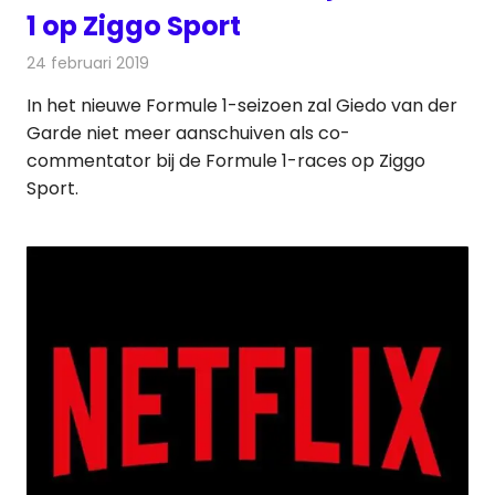
1 op Ziggo Sport
24 februari 2019
Redactie
Televisienieuws
In het nieuwe Formule 1-seizoen zal Giedo van der
Garde niet meer aanschuiven als co-
commentator bij de Formule 1-races op Ziggo
Sport.