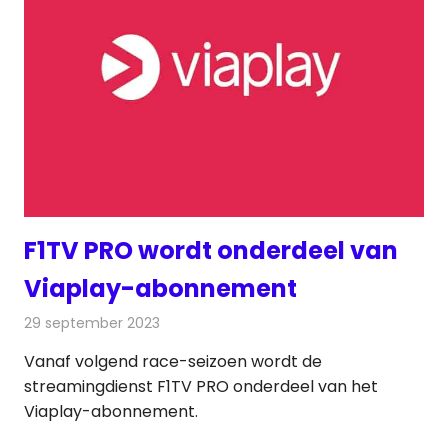
F1TV PRO wordt onderdeel van
Viaplay-abonnement
29 september 2023
Redactie
Televisienieuws
Vanaf volgend race-seizoen wordt de
streamingdienst F1TV PRO onderdeel van het
Viaplay-abonnement.