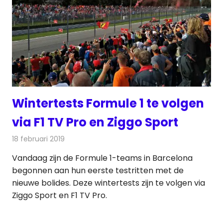
Wintertests Formule 1 te volgen
via F1 TV Pro en Ziggo Sport
18 februari 2019
Redactie
Televisienieuws
Vandaag zijn de Formule 1-teams in Barcelona
begonnen aan hun eerste testritten met de
nieuwe bolides. Deze wintertests zijn te volgen via
Ziggo Sport en F1 TV Pro.