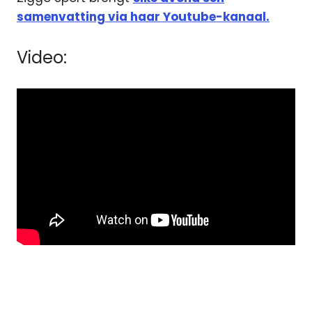
samenvatting via haar Youtube-kanaal.
Video:
documentaire
F1
TV