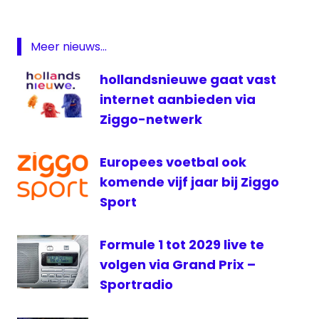
Pro
Formule
Meer nieuws...
1
Max
hollandsnieuwe gaat vast
Verstappen
internet aanbieden via
Netflix
Ziggo-netwerk
serie
televisie
Europees voetbal ook
Ziggo
komende vijf jaar bij Ziggo
Sport
Sport
Formule 1 tot 2029 live te
volgen via Grand Prix –
Sportradio