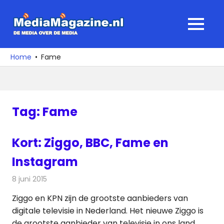
Ga
naar
MediaMagaz
MENU
de
De
inhoud
media
Home
Fame
over
de
media
Tag:
Fame
Kort: Ziggo, BBC, Fame en
Instagram
8 juni 2015
Redactie
Andere media over de media
Ziggo en KPN zijn de grootste aanbieders van
digitale televisie in Nederland. Het nieuwe Ziggo is
de grootste aanbieder van televisie in ons land,