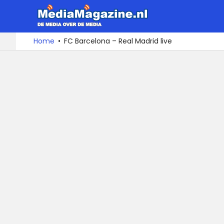
MediaMa
De
Ga
Home
FC Barcelona – Real Madrid live
media
naar
over
de
de
inhoud
media